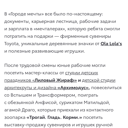
В «Городе мечты» все было по-настоящему:
документы, карьерная лестница, рабочие задачи
и зарплата в «мечталерах», которую ребята смогли
потратить на подарки — фирменные сувениры
Toyota, уникальные деревянные значки от
Ola
Lola
'
s
и полезные развивающие игрушки.
После трудовой смены юные рабочие могли
посетить мастер-классы от
студии детских
праздников «
Лиловый Жираф»
и
детской студии
архитекруты и дизайна
«Архимодус»
,
повеселиться
со Вспышем и Трансформером, поиграть
с обезьянкой Анфисой, сурикатом Матильдой,
агамой Драго, которые приехали из контактного
зоопарка
«Трогай. Гладь. Корми.»
посетить
выставку-продажу сувениров и игрушек ручной