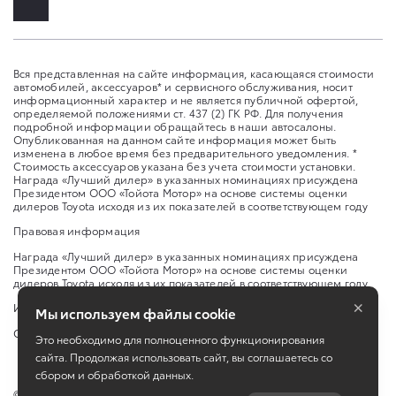
Вся представленная на сайте информация, касающаяся стоимости
автомобилей, аксессуаров* и сервисного обслуживания, носит
информационный характер и не является публичной офертой,
определяемой положениями ст. 437 (2) ГК РФ. Для получения
подробной информации обращайтесь в наши автосалоны.
Опубликованная на данном сайте информация может быть
изменена в любое время без предварительного уведомления. *
Стоимость аксессуаров указана без учета стоимости установки.
Награда «Лучший дилер» в указанных номинациях присуждена
Президентом ООО «Тойота Мотор» на основе системы оценки
дилеров Toyota исходя из их показателей в соответствующем году
Правовая информация
Награда «Лучший дилер» в указанных номинациях присуждена
Президентом ООО «Тойота Мотор» на основе системы оценки
дилеров Toyota исходя из их показателей в соответствующем году.
×
Изменить настройку cookies
Мы используем файлы cookie
Сбросить cookie
Это необходимо для полноценного функционирования
сайта. Продолжая использовать сайт, вы соглашаетесь со
сбором и обработкой данных.
©
2026
АО "Тон-Авто"