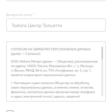
Дилерский центр
Тойота Центр Тольятти
СОГЛАСИЕ НА ОБРАБОТКУ ПЕРСОНАЛЬНЫХ ДАННЫХ
(далее — Согласие)
ООО «Тойота Мотор» (далее — Общество), расположенное
по адресу: 141031, Россия, Московская обл., г. о. Мытищи,
п. Вёшки, МКАД, 84-й км, ТПЗ «Алтуфьево», вл. 5, стр. 1,
является оператором персональных данных.
1. Настоящим я даю согласие Обществу на обработку
своих персональных данных, а именно: имени, отчества,
фамилии, контактных данных (включая номер телефона
и адрес электронной почты), адреса, сведений
о впечатлениях, интересах, предпочтениях к автомобилю(-
ям) и товарам/услугам, IP-адреса, сведений об устройстве,
операционной системы устройства и модели мобильного