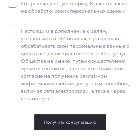
Отправляя данную форму, Я даю согласие
телефона посетителя сайта, уникального идентификатора
посетителя сайта, предпочтительного времени и способа
на обработку своих персональных данных.
для контакта, истории контактов.
2. Под обработкой персональных данных понимаются
следующие действия: сбор, запись, систематизация,
Настоящим в дополнение к целям,
накопление, хранение, уточнение (обновление,
указанным в п. 3 Согласия, я разрешаю
изменение), извлечение, использование, передача
обрабатывать свои персональные данные с
(предоставление, доступ), блокирование, удаление,
уничтожение персональных данных. Общество
целью продвижения товаров, работ, услуг
обрабатывает персональные данные с использованием
Общества на рынке, путем осуществления
средств автоматизации.
прямых контактов, а также выражаю свое
3. Целью обработки персональных данных является
согласие на получение рекламной
осуществление взаимодействия Общества с посетителями
информации любым доступным способом,
и пользователями сайта.
включая сети электросвязи, а также через
4. Я даю согласие на передачу моих персональных данных
сеть интернет.
третьим лицам, перечень которых размещен на сайте
в разделе «Юридическая информация».
5. Данное Согласие действует до момента достижения
цели обработки, указанной в настоящем Согласии.
Получить консультацию
Я осведомлен, что Общество будет обрабатывать данные
только в случае, если это необходимо для определенной
цели, и может запросить, чтобы я продлил срок действия