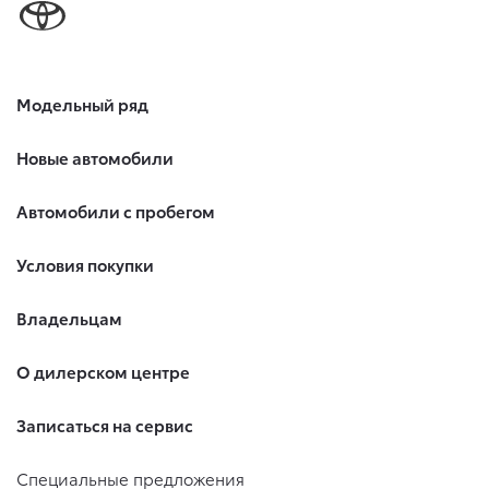
своего согласия на обработку по истечении 10 лет с тем,
чтобы гарантировать, что оно соответствует моим
намерениям.
6. Согласие может быть отозвано путем направления
Модельный ряд
письменного заявления Обществу заказным почтовым
отправлением с описью вложения по адресу: 141031,
Московская обл., г. о. Мытищи, п. Вёшки, МКАД 84-й км,
Новые автомобили
ТПЗ «Алтуфьево», вл. 5, стр. 1.
Автомобили с пробегом
Условия покупки
Владельцам
О дилерском центре
Записаться на сервис
Специальные предложения