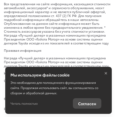
Вся представленная на сайте информация, касающаяся стоимости
автомобилей, аксессуаров* и сервисного обслуживания, носит
информационный характер и не является публичной офертой,
определяемой положениями ст. 437 (2) ГК РФ. Для получения
подробной информации обращайтесь в наши автосалоны.
Опубликованная на данном сайте информация может быть
изменена в любое время без предварительного уведомления. *
Стоимость аксессуаров указана без учета стоимости установки.
Награда «Лучший дилер» в указанных номинациях присуждена
Президентом ООО «Тойота Мотор» на основе системы оценки
дилеров Toyota исходя из их показателей в соответствующем году
Правовая информация
Награда «Лучший дилер» в указанных номинациях присуждена
Президентом ООО «Тойота Мотор» на основе системы оценки
дилеров Toyota исходя из их показателей в соответствующем году.
×
Изменить настройку cookies
Мы используем файлы cookie
Сбросить cookie
Это необходимо для полноценного функционирования
сайта. Продолжая использовать сайт, вы соглашаетесь со
сбором и обработкой данных.
©
2026
АО "Тон-Авто"
Согласен
Читать полностью
Работает на технологиях
TradeDealer